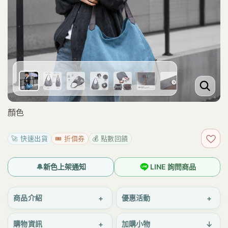
顏色
🚀 快速出貨
🎟️ 折價券
💰 點數回饋
加入
🔔
新色上架通知
LINE 詢問商品
+
+
商品介紹
優惠活動
+
↓
購物資訊
加購小物