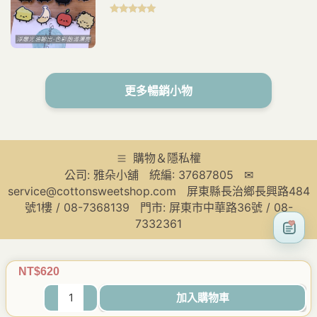
評分
5.00
滿
分 5
更多暢銷小物
購物＆隱私權
公司: 雅朵小舖 統編: 37687805 ✉
service@cottonsweetshop.com 屏東縣長治鄉長興路484
號1樓 / 08-7368139 門市: 屏東市中華路36號 / 08-
7332361
NT$
620
原
目
K026
加入購物車
價
前