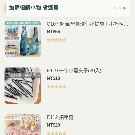
加購暢銷小物 省運費
C107 超商/早餐環保小提袋｜小巧輕
便・外出購物、早餐、便當輕鬆帶走
NT$
65
評分
5.00
滿
分 5
E119 一字小黑夾子(20入)
NT$
18
評分
5.00
滿
分 5
E112 指甲剪
NT$
20