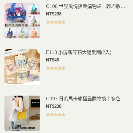
C100 世界風情摺疊購物袋｜輕巧收納
環保外出袋
NT$
298
評分
5.00
滿
分 5
E113 小清新碎花大腸髮圈(2入)
NT$
45
評分
5.00
滿
分 5
C097 日系馬卡龍摺疊購物袋｜多色可
選｜輕量環保購物袋｜隨身手提袋
NT$
238
評分
5.00
滿
分 5