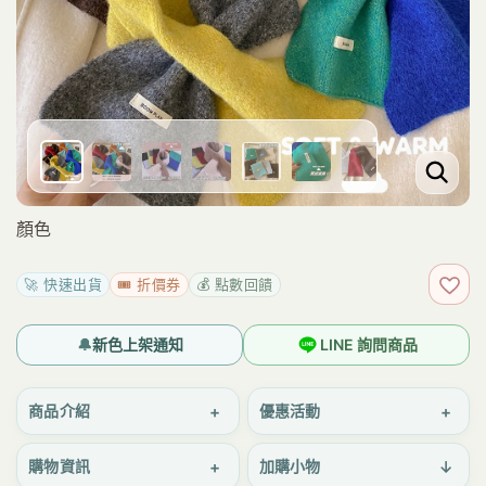
顏色
🚀 快速出貨
🎟️ 折價券
💰 點數回饋
加入
🔔
新色上架通知
LINE 詢問商品
+
+
商品介紹
優惠活動
+
↓
購物資訊
加購小物