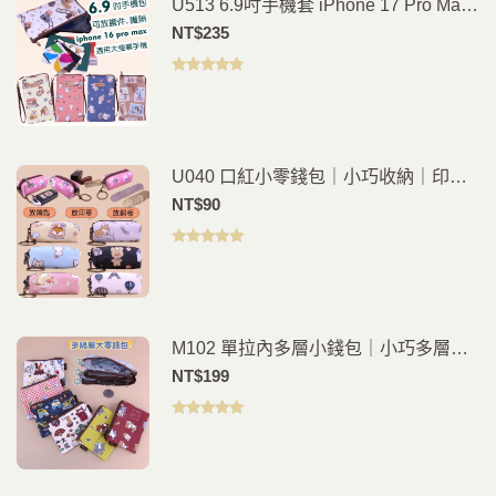
U513 6.9吋手機套 iPhone 17 Pro Max
手機包 單拉鍊手機收納包 6.8吋6.7吋適
NT$
235
用 外出通勤隨身包 雨朵防水包
評分
5.00
滿
分 5
U040 口紅小零錢包｜小巧收納｜印章
口紅零錢整理｜隨身便攜小包
NT$
90
評分
5.00
滿
分 5
M102 單拉內多層小錢包｜小巧多層收
納短夾｜零錢卡片整理｜隨身便攜包
NT$
199
評分
4.88
滿分 5