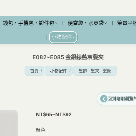
錢包・手機包・證件包
便當袋・水壺袋
筆電平
小物配件
E082~E085 金銀線藍灰髮夾
您在這裡：
首頁
小物配件
髮飾 . 髮夾 . 髮圈
回到剛剛瀏覽
❮
NT$
65
–
NT$
92
價
格
顏色