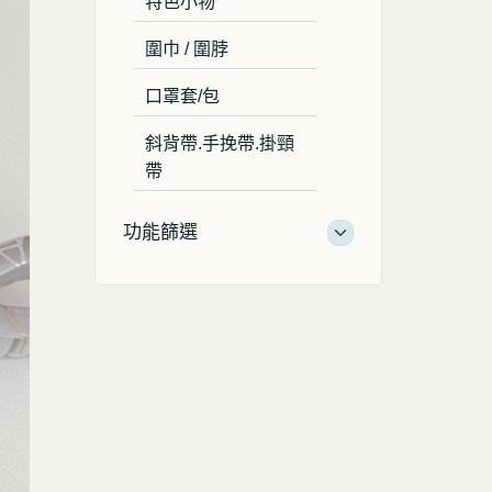
特色小物
圍巾 / 圍脖
口罩套/包
斜背帶.手挽帶.掛頸
帶
功能篩選