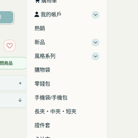
購物車
我的帳戶
車
熱銷
新品
加入收藏
風格系列
 詢問商品
購物袋
+
零錢包
手機袋/手機包
↓
長夾・中夾・短夾
證件套