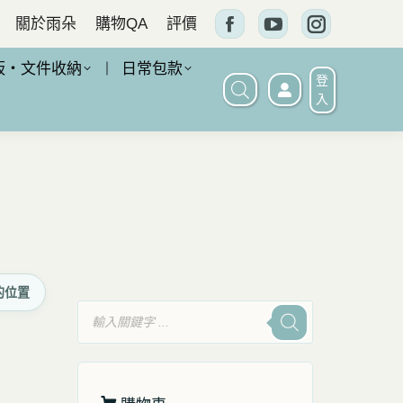
關於雨朵
購物QA
評價
Facebook
YouTube
Instagram
頁
頁
頁
板・文件收納
日常包款
登
面
面
面
入
在
在
在
新
新
新
窗
窗
窗
口
口
口
中
中
中
打
打
打
的位置
開
開
開
產
品
搜
尋