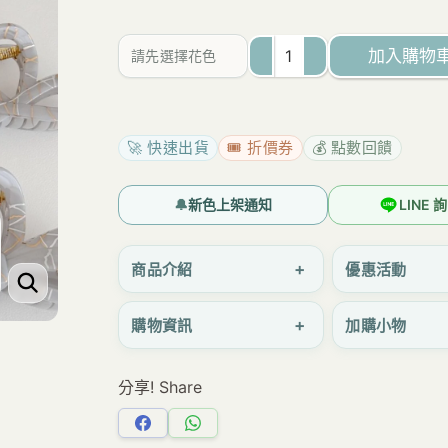
範
圍：
加入購物
請先選擇花色
NT$65
E082~E085
至
金
NT$92
銀
🚀 快速出貨
🎟️ 折價券
💰 點數回饋
線
藍
🔔
新色上架通知
LINE
灰
髮
+
商品介紹
優惠活動
夾
+
購物資訊
加購小物
數
量
分享! Share
分
分