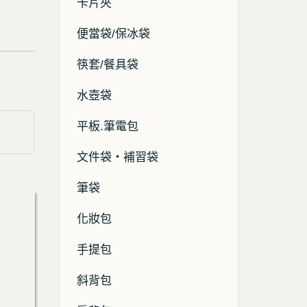
卡片夾
便當袋/保冰袋
筷套/餐具袋
水壺袋
平板.筆電包
文件袋・補習袋
筆袋
化妝包
手提包
斜背包