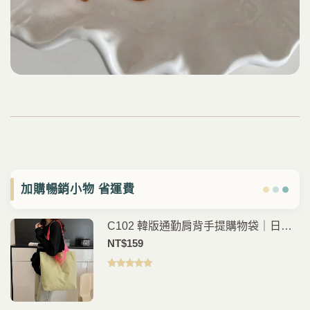
加購暢銷小物 省運費
C102 韓版通勤肩背手提購物袋｜日常
外出好搭
NT$
159
評分
5.00
滿
分 5