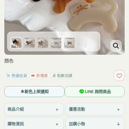
顏色
🚀 快速出貨
🎟️ 折價券
💰 點數回饋
加入
🔔
新色上架通知
LINE 詢問商品
+
+
商品介紹
優惠活動
+
↓
購物資訊
加購小物