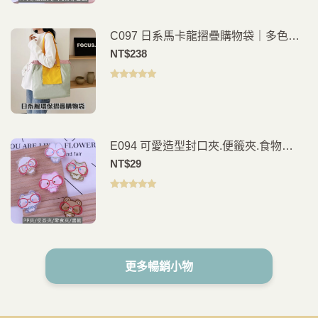
C097 日系馬卡龍摺疊購物袋｜多色可
選｜輕量環保購物袋｜隨身手提袋
NT$
238
評分
5.00
滿
分 5
E094 可愛造型封口夾.便籤夾.食物
夾.PP夾.書籤(2入)
NT$
29
評分
5.00
滿
分 5
更多暢銷小物