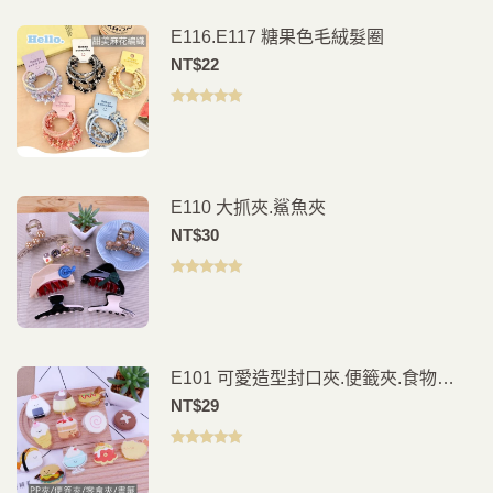
E116.E117 糖果色毛絨髮圈
NT$
22
評分
5.00
滿
分 5
E110 大抓夾.鯊魚夾
NT$
30
評分
5.00
滿
分 5
E101 可愛造型封口夾.便籤夾.食物
夾.PP夾.書籤(2入)
NT$
29
評分
5.00
滿
分 5