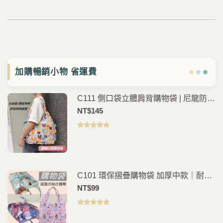
加購暢銷小物 省運費
C111 側口袋立體肩背購物袋 | 尼龍防潑
水多功能購物包
NT$
145
評分
5.00
滿
分 5
C101 環保摺疊購物袋 加厚中款｜耐用
防水材質好收納
NT$
99
評分
5.00
滿
分 5