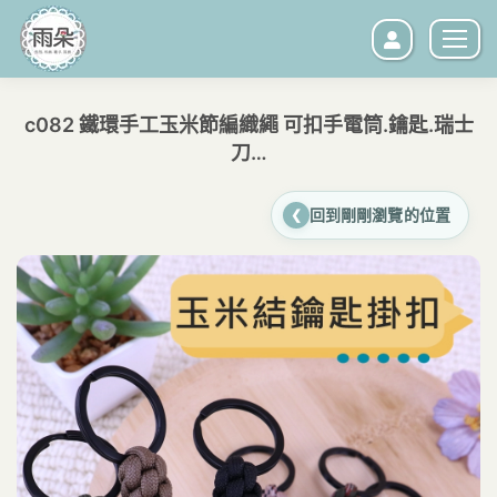
c082 鐵環手工玉米節編織繩 可扣手電筒.鑰匙.瑞士
刀…
您在這裡：
回到剛剛瀏覽的位置
❮