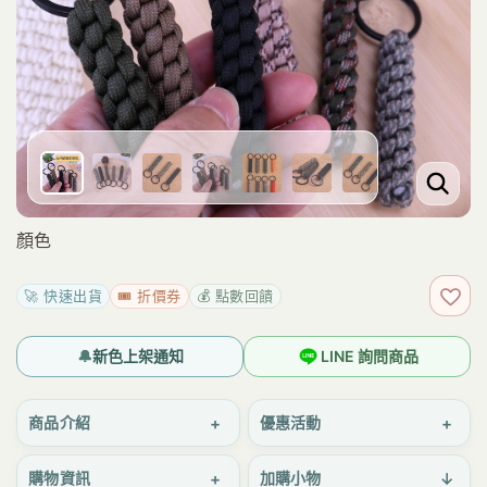
顏色
🚀 快速出貨
🎟️ 折價券
💰 點數回饋
加入
🔔
新色上架通知
LINE 詢問商品
+
+
商品介紹
優惠活動
+
↓
購物資訊
加購小物