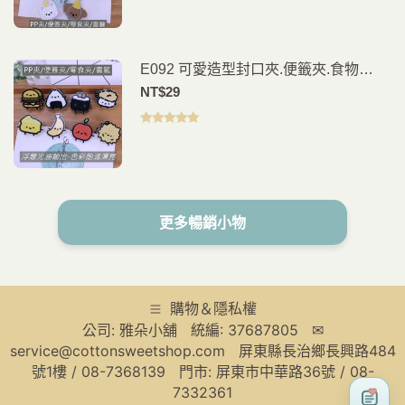
分 5
E092 可愛造型封口夾.便籤夾.食物
夾.PP夾.書籤(2入)
NT$
29
評分
5.00
滿
分 5
更多暢銷小物
購物＆隱私權
公司: 雅朵小舖 統編: 37687805 ✉
service@cottonsweetshop.com 屏東縣長治鄉長興路484
號1樓 / 08-7368139 門市: 屏東市中華路36號 / 08-
7332361