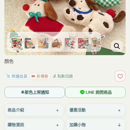
顏色
🚀 快速出貨
🎟️ 折價券
💰 點數回饋
加入
🔔
新色上架通知
LINE 詢問商品
+
+
商品介紹
優惠活動
+
↓
購物資訊
加購小物