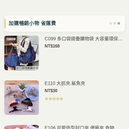
加購暢銷小物 省運費
C099 多口袋摺疊購物袋 大容量環保買
菜袋 分類收納手提袋 外出購物旅行收
NT$
168
納包
E110 大抓夾.鯊魚夾
NT$
30
評分
5.00
滿
分 5
E106 可愛造型封口夾.便籤夾.食物