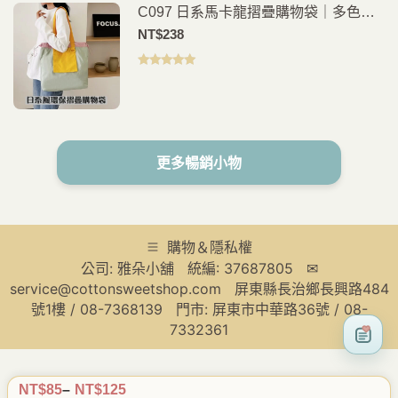
C097 日系馬卡龍摺疊購物袋｜多色可
選｜輕量環保購物袋｜隨身手提袋
NT$
238
評分
5.00
滿
分 5
更多暢銷小物
購物＆隱私權
公司: 雅朵小舖 統編: 37687805 ✉
service@cottonsweetshop.com 屏東縣長治鄉長興路484
號1樓 / 08-7368139 門市: 屏東市中華路36號 / 08-
7332361
NT$
85
–
NT$
125