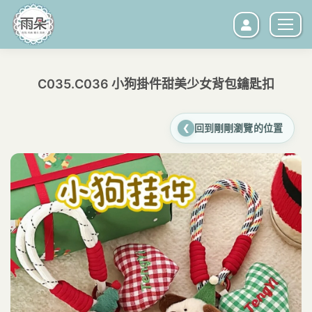
C035.C036 小狗掛件甜美少女背包鑰匙扣
您在這裡：
回到剛剛瀏覽的位置
❮