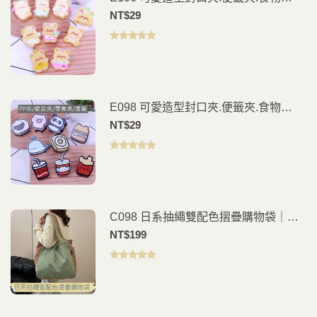
夾.PP夾.書籤(2入)
NT$
29
評分
5.00
滿
分 5
E098 可愛造型封口夾.便籤夾.食物
夾.PP夾.書籤(2入)
NT$
29
評分
5.00
滿
分 5
C098 日系抽繩雙配色摺疊購物袋｜多
色可選｜環保購物袋｜輕便手提買菜袋
NT$
199
評分
5.00
滿
分 5