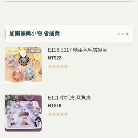
加購暢銷小物 省運費
E116.E117 糖果色毛絨髮圈
NT$
22
評分
5.00
滿
分 5
E111 中抓夾.鯊魚夾
NT$
19
評分
5.00
滿
分 5