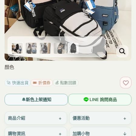
顏色
🚀 快速出貨
🎟️ 折價券
💰 點數回饋
加入
🔔
新色上架通知
LINE 詢問商品
+
+
商品介紹
優惠活動
+
↓
購物資訊
加購小物