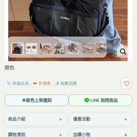
顏色
🚀 快速出貨
🎟️ 折價券
💰 點數回饋
加入
🔔
新色上架通知
LINE 詢問商品
+
+
商品介紹
優惠活動
+
↓
購物資訊
加購小物