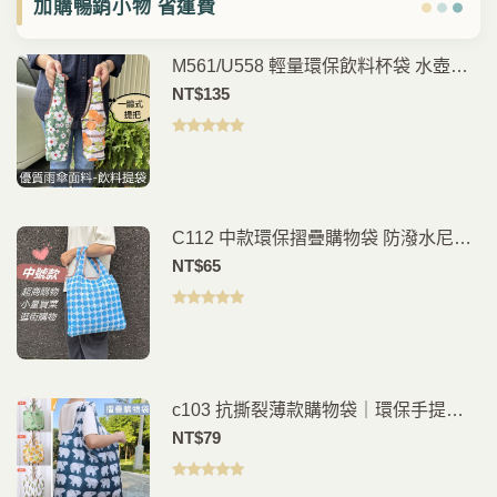
加購暢銷小物 省運費
M561/U558 輕量環保飲料杯袋 水壺提
袋 手搖杯袋 咖啡杯提袋 外帶飲料袋 通
NT$
135
勤外出隨身提袋
評分
5.00
滿
分 5
C112 中款環保摺疊購物袋 防潑水尼龍
購物袋 可折疊手提袋 買菜袋 外出收納
NT$
65
袋
評分
5.00
滿
分 5
c103 抗撕裂薄款購物袋｜環保手提袋
｜日常購物外出袋｜輕便耐用
NT$
79
評分
5.00
滿