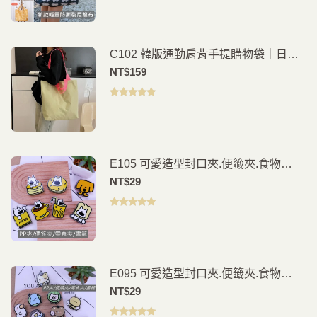
分 5
C102 韓版通勤肩背手提購物袋｜日常
外出好搭
NT$
159
評分
5.00
滿
分 5
E105 可愛造型封口夾.便籤夾.食物
夾.PP夾.書籤(2入)
NT$
29
評分
5.00
滿
分 5
E095 可愛造型封口夾.便籤夾.食物
夾.PP夾.書籤(2入)
NT$
29