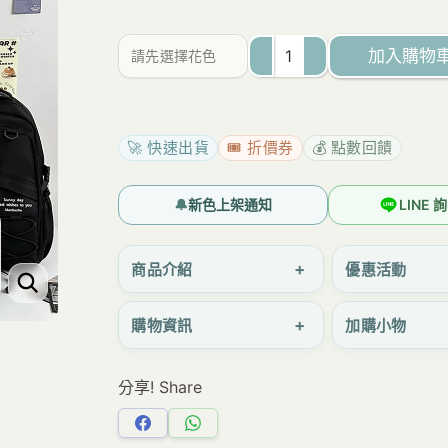
為：
價
NT$770。
格
加入購物
請先選擇花色
是：
69009
NT$690。
大
學
🚀 快速出貨
🎟️ 折價券
💰 點數回饋
生
後
🔔
新色上架通知
LINE
背
包
+
商品介紹
優惠活動
雙
+
購物資訊
加購小物
肩
大
分享! Share
後
背
分
分