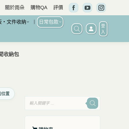
關於雨朵
購物QA
評價
Facebook
YouTube
Instagram
頁
頁
頁
板・文件收納
日常包款
登
面
面
面
入
在
在
在
新
新
新
休閒收納包
窗
窗
窗
口
口
口
中
中
中
打
打
打
的位置
開
開
開
產
品
搜
尋