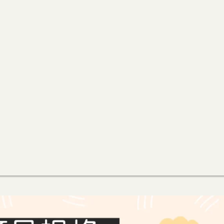
收
納
包
數
量