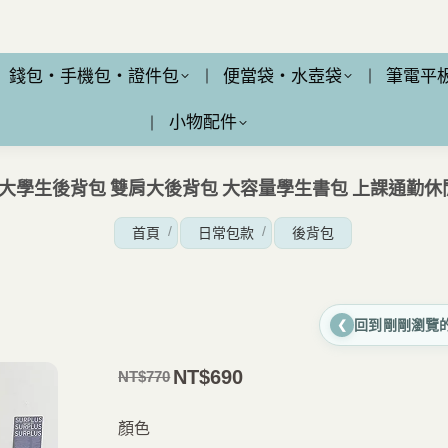
錢包・手機包・證件包
便當袋・水壺袋
筆電平
小物配件
9 大學生後背包 雙肩大後背包 大容量學生書包 上課通勤
您在這裡：
首頁
日常包款
後背包
回到剛剛瀏覽
❮
NT$
690
NT$
770
原
目
價
前
顏色