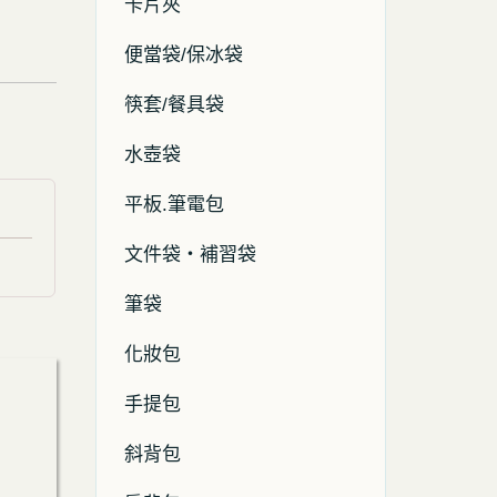
卡片夾
便當袋/保冰袋
筷套/餐具袋
水壺袋
平板.筆電包
文件袋・補習袋
筆袋
化妝包
手提包
斜背包