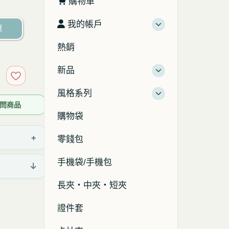
購物車
我的帳戶
車
熱銷
新品
加入收藏
風格系列
 詢問商品
購物袋
+
零錢包
手機袋/手機包
↓
長夾・中夾・短夾
證件套