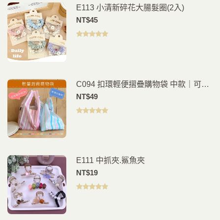
E113 小清新碎花大腸髮圈(2入)
NT$
45
評分
5.00
滿
分 5
C094 扣環輕便摺疊購物袋 中款｜可折
疊環保袋｜隨身購物袋｜買菜袋 手提袋
NT$
49
評分
5.00
滿
分 5
E111 中抓夾.鯊魚夾
NT$
19
評分
5.00
滿
分 5