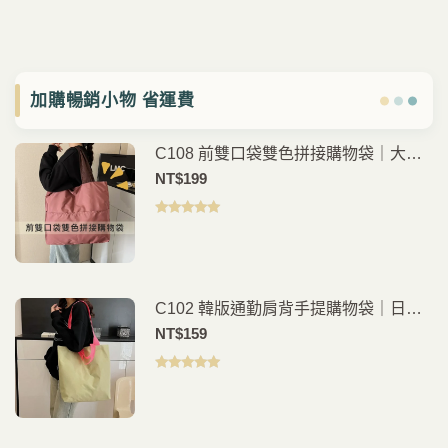
加購暢銷小物 省運費
C108 前雙口袋雙色拼接購物袋｜大容
量｜手提肩背｜日常購物袋
NT$
199
評分
5.00
滿
分 5
C102 韓版通勤肩背手提購物袋｜日常
外出好搭
NT$
159
評分
5.00
滿
分 5