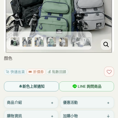
顏色
🚀 快速出貨
🎟️ 折價券
💰 點數回饋
加入
🔔
新色上架通知
LINE 詢問商品
+
+
商品介紹
優惠活動
+
↓
購物資訊
加購小物